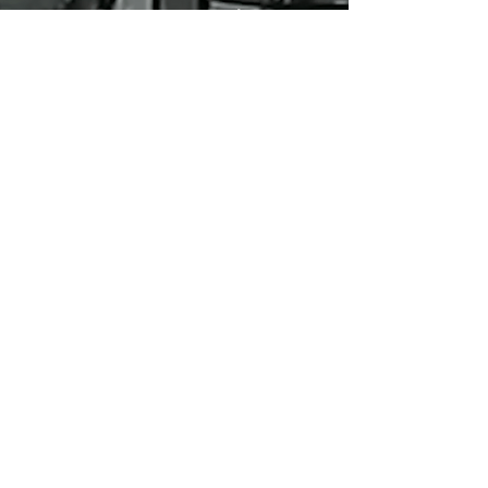
treparon al balcón
haciendo "piecito" para
robar pero vecino
logró ahuyentarlos
17 dic 2020
Violenta entradera de
grupo comando de
falsos policías: "Dame
los millones o te llevo a