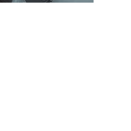
murió atropellado dijo
que teme que el
conductor "se haya ido
del país"
18 dic 2020
Imágenes sensibles:
conductor escapó tras
atropellar a un nene de
4 que murió