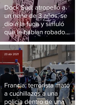
Dock Sud: atropelló a
un nene de 3 años, se
dio a la fuga y simuló
que le habían robado
el auto
23 abr 2021
Francia: terrorista mató
a cuchillazos a una
policía dentro de una