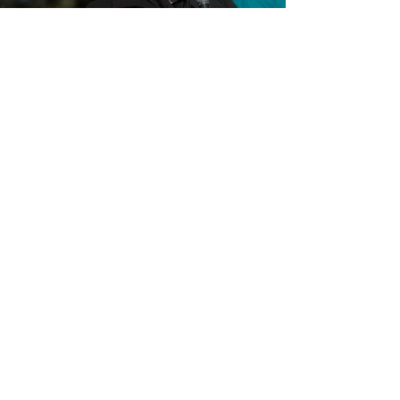
patrulleros en San
Miguel y ya son 2.200
los nuevos móviles en
la provincia
12 jul 2021
Ferraresi y Kicillof
entregaron créditos
para construcción en
La Plata