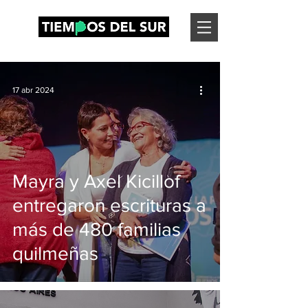
17 abr 2024
Mayra y Axel Kicillof
entregaron escrituras a
más de 480 familias
quilmeñas