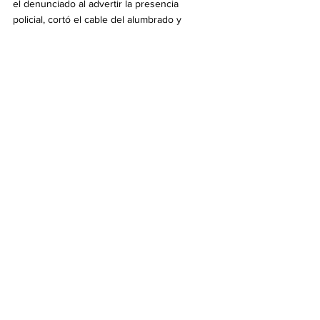
el denunciado al advertir la presencia 
policial, cortó el cable del alumbrado y 
amenazó con quitarse la vida 
electrocutándose. Logró ser reducido. 
En la causa interviene la fiscal Diego Cortés 
Ledesma, quien requirió a la jueza Norma 
Morán que ordene que el acusado quede 
detenido.
Info General
Ver todo
Entradas recientes