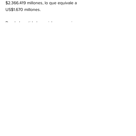
$2.366.419 millones, lo que equivale a 
US$1.670 millones.
Desde la entidad gremial-empresaria 
remarcaron que “el impacto de estos 
feriados fue significativo no sólo por la 
cantidad de personas movilizadas, sino 
también por su efecto dinamizador sobre las 
economías regionales, beneficiando a miles 
de pymes vinculadas directa o 
indirectamente con la actividad turística”.
Economía
Ver todo
Entradas recientes