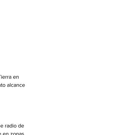
ierra en 
to alcance 
e radio de 
e en zonas 