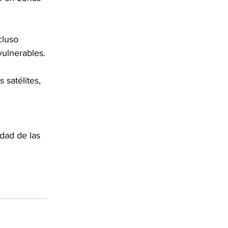
cluso 
ulnerables.
 satélites, 
dad de las 
.