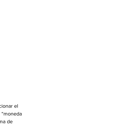
ionar el 
mo “moneda 
ema de 