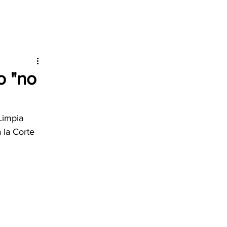
o "no
Limpia 
 la Corte 