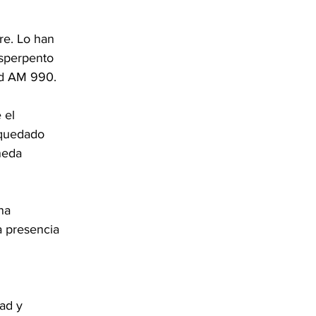
re. Lo han 
esperpento 
id AM 990.
 el 
 quedado 
neda 
na 
a presencia 
ad y 