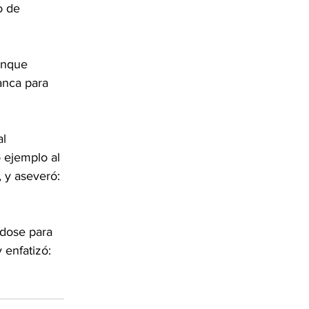
o de 
unque 
anca para 
l 
 ejemplo al 
 y aseveró: 
dose para 
enfatizó: 