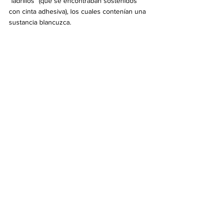
“ladrillos” (que se encontraban sostenidos 
con cinta adhesiva), los cuales contenían una 
sustancia blancuzca.