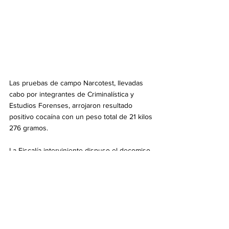
Las pruebas de campo Narcotest, llevadas 
cabo por integrantes de Criminalística y 
Estudios Forenses, arrojaron resultado 
positivo cocaína con un peso total de 21 kilos 
276 gramos.
La Fiscalía interviniente dispuso el decomiso 
de la droga y del rodado, al igual que la 
detención del involucrado en infracción a la 
Ley 23.737.
Info General