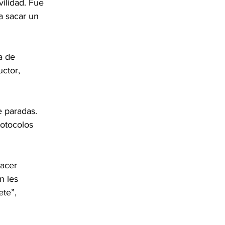
ilidad. Fue 
a sacar un 
a de 
ctor, 
e paradas. 
otocolos 
acer 
n les 
te”, 