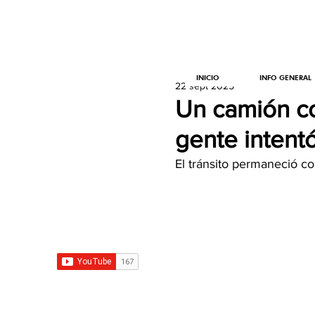
INICIO
INFO GENERAL
22 sept 2025
Un camión co
gente intentó
El tránsito permaneció co