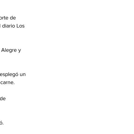
orte de 
 diario Los 
 Alegre y 
desplegó un 
 carne.
 de 
ó.