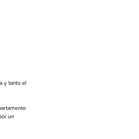
 y tanto el 
epartamento 
por un 