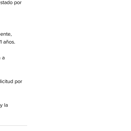
stado por 
ente, 
1 años.
 a 
icitud por 
y la 