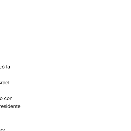
ó la 
 
rael.
do con 
residente 
sor 