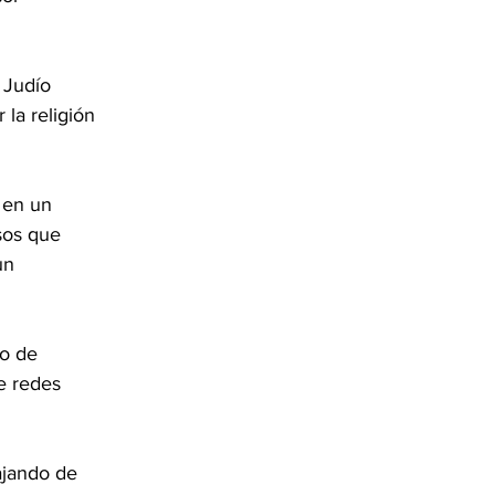
 Judío 
la religión 
 en un 
sos que 
un 
do de 
e redes 
ajando de 