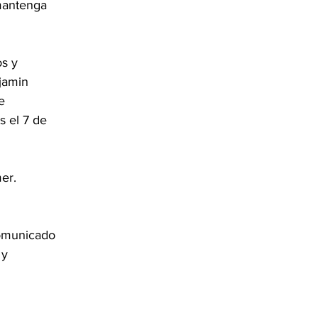
 mantenga 
s y 
jamin 
e 
 el 7 de 
er. 
comunicado 
 y 