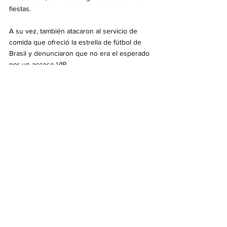
fiestas.
A su vez, también atacaron al servicio de 
comida que ofreció la estrella de fútbol de 
Brasil y denunciaron que no era el esperado 
por un acceso VIP.
Virales
Ver todo
Entradas recientes