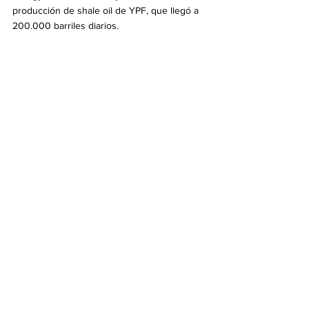
producción de shale oil de YPF, que llegó a 
200.000 barriles diarios.
“El canciller Pablo Kirchner viajó a 
Washington y se reunió con empresas de 
Estados Unidos interesadas en invertir en la 
Argentina. Una muestra más de confianza de 
las empresas hacia nuestro país”, definió. Y 
siguió: “Si hoy la Argentina logra semejantes 
avances bajo el marco legal actual, imaginen 
lo que podríamos alcanzar si seguimos 
liberando las fuerzas del sector privado”.
“Tenemos las condiciones para despegar y 
ese fue el trabajo de estos casi veinticuatro 
meses. Durante décadas se dijo que la 
Argentina era un gigante dormido, que tenía 
todo para crecer partiendo de sus recursos 
naturales y humanos. Pero lo cierto es que 
teníamos solamente eso. Y hoy no solo 