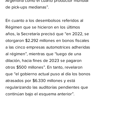
Argentina como el cuarto productor mundial 
de pick-ups medianas”. 
En cuanto a los desembolsos referidos al 
Régimen que se hicieron en los últimos 
años, la Secretaría precisó que “en 2022, se 
otorgaron $2.292 millones en bonos fiscales 
a las cinco empresas automotrices adheridas 
al régimen”, mientras que “luego de una 
dilación, hacia fines de 2023 se pagaron 
otros $500 millones”. En tanto, revelaron 
que “el gobierno actual puso al día los bonos 
atrasados por $6.330 millones y está 
regularizando las auditorías pendientes que 
continúan bajo el esquema anterior”.
Argentina es uno de los 40 países del 
mundo que posee industria automotriz y 
autopartista. El complejo representa el 10% 
de la producción industrial, es el tercer 
complejo exportador del país exporta el 57% 