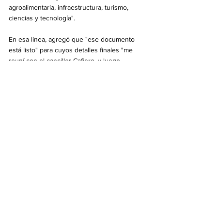
agroalimentaria, infraestructura, turismo, 
ciencias y tecnología".
En esa línea, agregó que "ese documento 
está listo" para cuyos detalles finales "me 
reuní con el canciller Cafiero, y luego 
esperemos que en la visita que haga Lula, 
quien dijo que el primer país donde va a 
viajar es a la Argentina, se puede dar el 
marco de esa firma, para que podamos 
desplegar agendas y que la realización de 
todas esas cosas tengan un impacto muy 
positivo".
Política
Ver todo
Entradas recientes