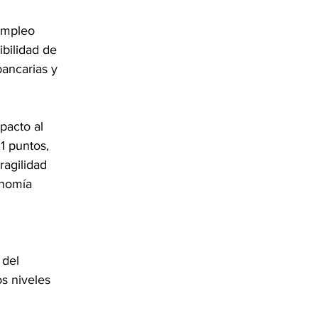
 empleo 
bilidad de 
bancarias y 
pacto al 
1 puntos, 
agilidad 
onomía 
 del 
s niveles 