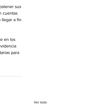
ostener sus 
n cuentas 
legar a fin 
e en los 
videncia 
arias para 
Ver todo