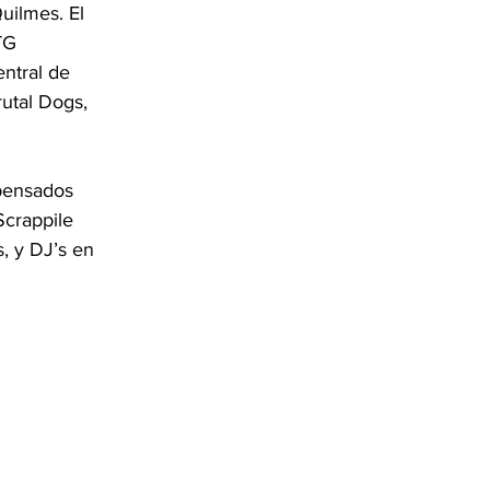
uilmes. El 
TG 
ntral de 
utal Dogs, 
 pensados 
Scrappile 
, y DJ’s en 