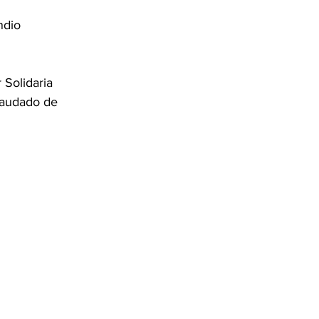
 
ndio 
 Solidaria 
caudado de 