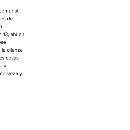
 comunal, 
es de 
o 
 13, ahí en 
ese 
la alianza 
es cosas 
, y 
cerveza y 