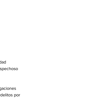
dad 
ospechoso 
igaciones 
delitos por 