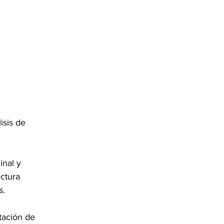
isis de 
nal y 
ctura 
s.
tación de 