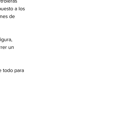
troleras 
uesto a los 
ones de 
igura, 
rer un 
e todo para 