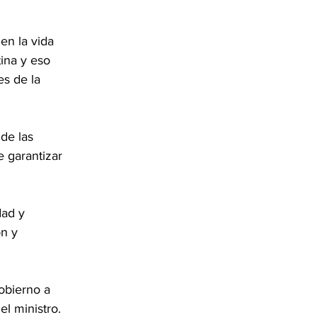
en la vida 
ina y eso 
s de la 
de las 
e garantizar 
dad y 
n y 
obierno a 
el ministro.