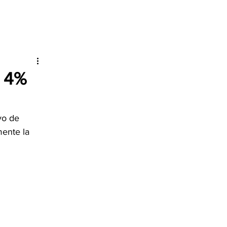
l 4%
vo de 
mente la 