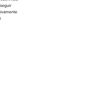
seguir 
tivamente 
n 