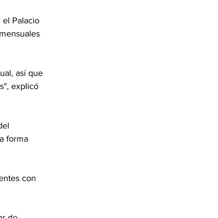
 el Palacio 
 mensuales 
al, así que 
", explicó 
del 
a forma 
entes con 
ar de 