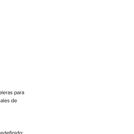
leras para 
ales de 
 
edefinido: 