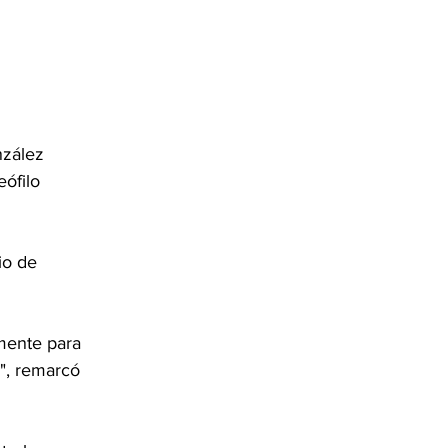
nzález 
ófilo 
io de 
mente para 
o", remarcó 