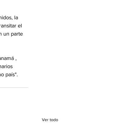
idos, la 
ansitar el 
n un parte 
anamá , 
narios 
o país".
Ver todo