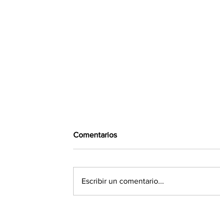
Comentarios
Escribir un comentario...
"Sacudimos al mundo": Abdul