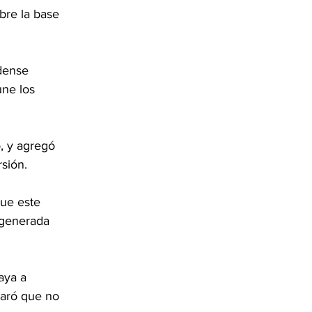
bre la base 
dense 
une los 
, y agregó 
sión.
ue este 
 generada 
aya a 
laró que no 