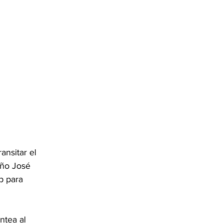
nsitar el 
eño José 
p para 
ntea al 