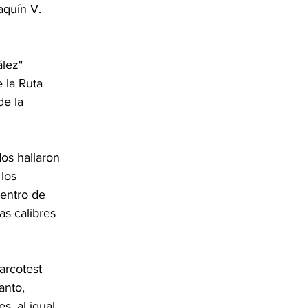
aquín V. 
lez" 
 la Ruta 
de la 
os hallaron 
los 
entro de 
as calibres 
arcotest 
anto, 
s, al igual 