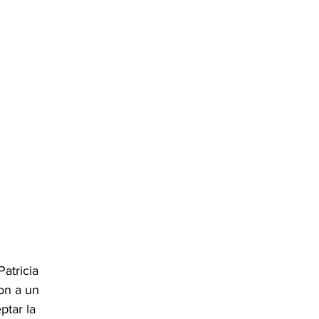
atricia 
on a un 
tar la 