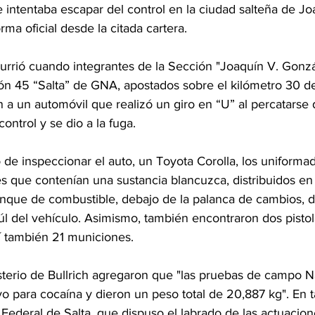
intentaba escapar del control en la ciudad salteña de Jo
ma oficial desde la citada cartera.
currió cuando integrantes de la Sección "Joaquín V. Gonzá
n 45 “Salta” de GNA, apostados sobre el kilómetro 30 de
n a un automóvil que realizó un giro en “U” al percatarse 
ontrol y se dio a la fuga.
e inspeccionar el auto, un Toyota Corolla, los uniformad
 que contenían una sustancia blancuzca, distribuidos en 
tanque de combustible, debajo de la palanca de cambios, d
aúl del vehículo. Asimismo, también encontraron dos pistol
también 21 municiones.
sterio de Bullrich agregaron que "las pruebas de campo N
vo para cocaína y dieron un peso total de 20,887 kg". En t
 Federal de Salta, que dispuso el labrado de las actuacione