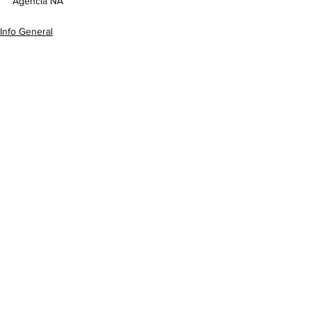
Agencia NA
Info General
Ver todo
Entradas recientes