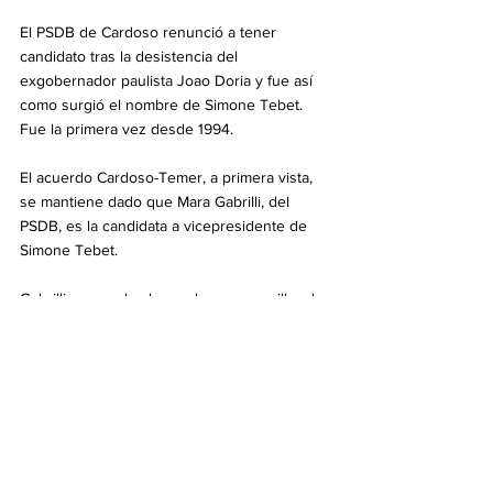
El PSDB de Cardoso renunció a tener 
candidato tras la desistencia del 
exgobernador paulista Joao Doria y fue así 
como surgió el nombre de Simone Tebet. 
Fue la primera vez desde 1994.
El acuerdo Cardoso-Temer, a primera vista, 
se mantiene dado que Mara Gabrilli, del 
PSDB, es la candidata a vicepresidente de 
Simone Tebet.
Gabrilli responde al senador y excanciller de 
Temer José Serra, derrotado por Lula en 
2002 y por Rousseff en 2010.
Otro excanciller de la gestión Temer, Aloysio 
Nunes, del PSDB paulista, eligió apoyar a 
Lula. Al PSDB perteneció el vice de Lula, 
Geraldo Alckmin, exgobernador paulista que 
se pasó al Partido Socialista Brasileño (PSB).