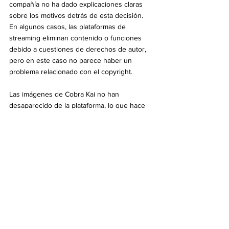
compañía no ha dado explicaciones claras 
sobre los motivos detrás de esta decisión. 
En algunos casos, las plataformas de 
streaming eliminan contenido o funciones 
debido a cuestiones de derechos de autor, 
pero en este caso no parece haber un 
problema relacionado con el copyright.
Las imágenes de Cobra Kai no han 
desaparecido de la plataforma, lo que hace 
que la decisión de eliminar los avatares sea 
aún más difícil de comprender.
Los usuarios de Netflix se sienten frustrados 
por la falta de transparencia en la 
comunicación sobre este cambio. Si la 
plataforma hubiese ofrecido la posibilidad de 
elegir entre los avatares antiguos o nuevos, 
o incluso haber informado a los usuarios de 
antemano sobre la modificación, la situación 