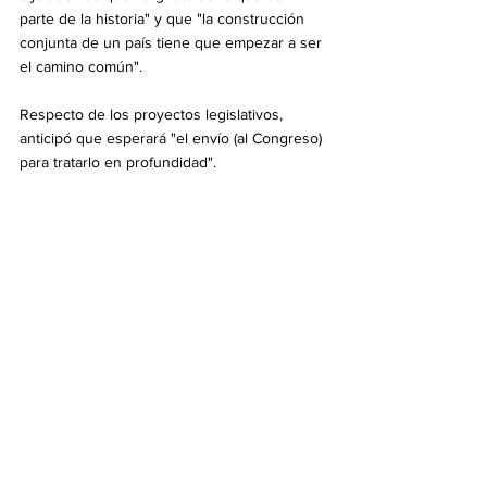
parte de la historia" y que "la construcción 
conjunta de un país tiene que empezar a ser 
el camino común".
Respecto de los proyectos legislativos, 
anticipó que esperará "el envío (al Congreso) 
para tratarlo en profundidad".
Por su lado, Jalil afirmó que hay que 
"terminar con la cultura de la polémica y 
empezar con la cultura del dialogo" y 
ponderó que fue una "muy buena reunión".
Por su parte, Sáenz dijo que los 
gobernadores van a "acompañar" lo que 
tengan "que acompañar" y destacó que "la 
única forma es trabajar juntos" con el 
Gobierno de Milei, a quien le expresaron su 
"predisposición de trabajar de manera 
conjunta".