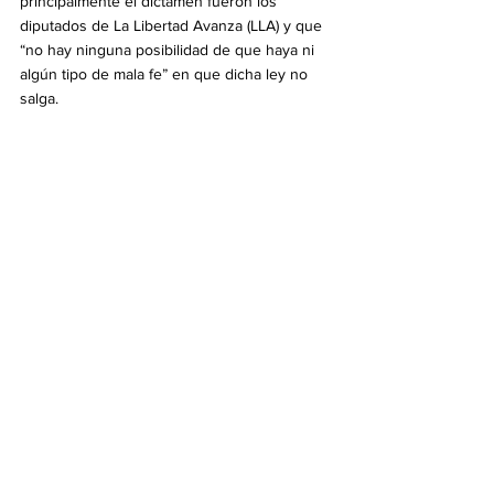
principalmente el dictamen fueron los 
diputados de La Libertad Avanza (LLA) y que 
“no hay ninguna posibilidad de que haya ni 
algún tipo de mala fe” en que dicha ley no 
salga.
“Hay mala fe de un sector de la política o del 
periodismo que especula con nosotros 
sobre este tipo de maniobras. La voluntad de 
La Libertad Avanza firmó el dictamen y los 
pedidos de sesión. ¿A qué cabeza estúpida 
se le puede ocurrir que no hubo voluntad 
nuestra?”, concluyó.
Política
Ver todo
Entradas recientes