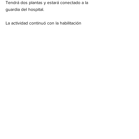
Tendrá dos plantas y estará conectado a la 
guardia del hospital.
La actividad continuó con la habilitación 
formal de la sala de internación del primer 
piso del pabellón histórico del hospital, que 
fue renovada en su totalidad, al igual que las 
salas de Pediatría, Traumatología y Cirugía. 
Se completó así el 1º piso y siguen los 
trabajos en el 2º. Esta obra es financiada por 
la Provincia y ejecutada por el Municipio. Por 
último, comenzó la obra de puesta en valor 
de la fachada del edificio, que también tiene 
financiamiento provincial por más de 350 
millones de pesos y se ejecuta desde la 
Comuna. 
Formaron parte del recorrido la secretaria de 
Desarrollo Urbano y Obra Pública local, Ceci 
Soler; su par de Salud, Dr. Jonatan Konfino; 
los concejales Mariano Casado y Ezequiel 