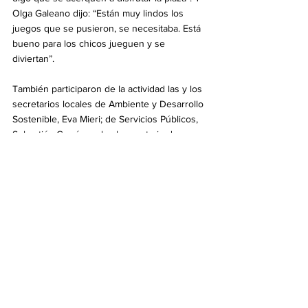
Olga Galeano dijo: “Están muy lindos los 
juegos que se pusieron, se necesitaba. Está 
bueno para los chicos jueguen y se 
diviertan”. 
También participaron de la actividad las y los 
secretarios locales de Ambiente y Desarrollo 
Sostenible, Eva Mieri; de Servicios Públicos, 
Sebastián García, y el subsecretario de 
Servicios Públicos y Defensa Civil, Silvio Sarti.
Política
Ver todo
Entradas recientes