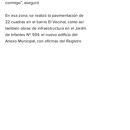
conmigo”, aseguró.
En esa zona, se realizó la pavimentación de 
22 cuadras en el barrio El Vecinal, como así 
también obras de infraestructura en el Jardín 
de Infantes Nº 934; el nuevo edificio del 
Anexo Municipal, con oficinas del Registro 
Civil; el Mercado de la Comunidad 
“Proveeduría Eva Perón”, y el Polideportivo 
Ciudad de los Deportes “Juan Domingo 
Perón”.
Estuvieron presentes el director regional de 
la Base Operativa del Oeste, César Ugolini, y 
el director de la Base Operativa de Solano, 
Marcelo García.
Política