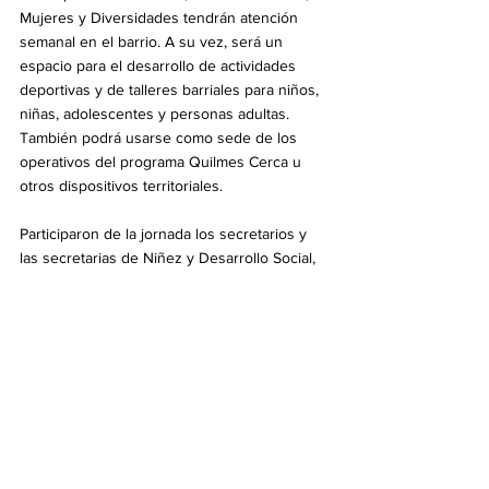
Mujeres y Diversidades tendrán atención 
semanal en el barrio. A su vez, será un 
espacio para el desarrollo de actividades 
deportivas y de talleres barriales para niños, 
niñas, adolescentes y personas adultas. 
También podrá usarse como sede de los 
operativos del programa Quilmes Cerca u 
otros dispositivos territoriales.
Participaron de la jornada los secretarios y 
las secretarias de Niñez y Desarrollo Social, 
Florencia Di Tullio; de Comunicación y 
Relaciones Institucionales, Alberto De Fazio; 
de Educación, Joaquín Desmery; de Salud, 
Jonatan Konfino; de Gestión y Participación 
Ciudadana, Julián Bellido; de Culturas y 
Deportes, Nicolás Mellino; la subsecretaria 
de Hábitat, Emilia Aristei; la directora del 
Centro Integrador Comunitario (CIC) Agustín 
Ramírez, Sharon Lombardía; la encargada del 