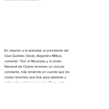
En relación a la actividad, el presidente del 
Club Quilmes Oeste, Alejandro Mittica, 
comentó: “Con el Municipio y la Unión 
Nacional de Clubes tenemos un vínculo 
constante, más teniendo en cuenta que los 
clubes tenemos que tirar para adelante y 
estar más unidos que nunca. Por suerte 
contamos en este caso con el apoyo del 
Municipio, es una mano muy grande la que 
nos dan porque, a pesar de ser un club con 
mucha cantidad de socios, no dejamos de 