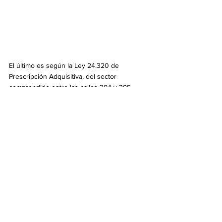
El último es según la Ley 24.320 de 
Prescripción Adquisitiva, del sector 
comprendido entre las calles 394 y 395 
entre las calles 308 y 311, con una superficie 
de 24.148,10m2 del barrio Kolynos de 
Quilmes Oeste. Con esto, la Intendenta 
incorpora al patrimonio municipal el sector 
en el que se encuentra la plaza Micaela 
Romero, además que da el puntapié inicial 
para la regularización de las viviendas 
incluidas dentro del sector prescripto. 
También participaron de la actividad la 
secretaria de Desarrollo Urbano y Obra 
Pública, Cecilia Soler; la directora general de 