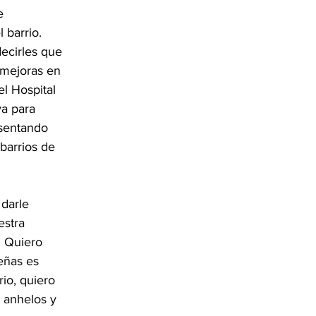
e 
 barrio. 
ecirles que 
 mejoras en 
l Hospital 
a para 
sentando 
barrios de 
darle 
estra 
. Quiero 
eñas es 
io, quiero 
 anhelos y 