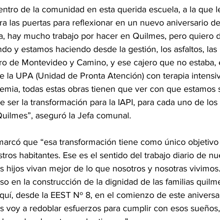
tro de la comunidad en esta querida escuela, a la que l
las puertas para reflexionar en un nuevo aniversario del
a, hay mucho trabajo por hacer en Quilmes, pero quiero d
do y estamos haciendo desde la gestión, los asfaltos, las
ro de Montevideo y Camino, y ese cajero que no estaba, e
e la UPA (Unidad de Pronta Atención) con terapia intensiv
emia, todas estas obras tienen que ver con que estamos 
e ser la transformación para la IAPI, para cada uno de los 
Quilmes”, aseguró la Jefa comunal.
rcó que “esa transformación tiene como único objetivo 
tros habitantes. Ese es el sentido del trabajo diario de nu
s hijos vivan mejor de lo que nosotros y nosotras vivimos
o en la construcción de la dignidad de las familias quilm
uí, desde la EEST Nº 8, en el comienzo de este aniversar
as voy a redoblar esfuerzos para cumplir con esos sueños,