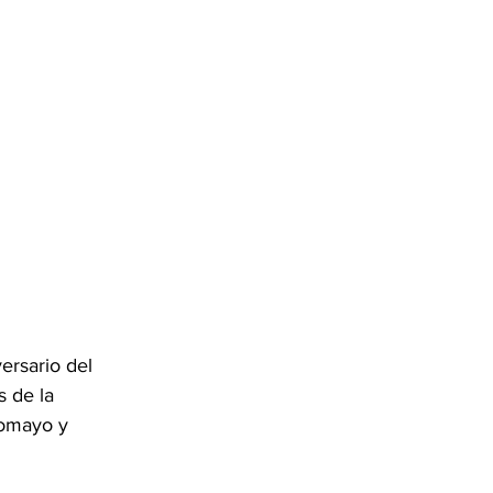
rsario del 
s de la 
comayo y 