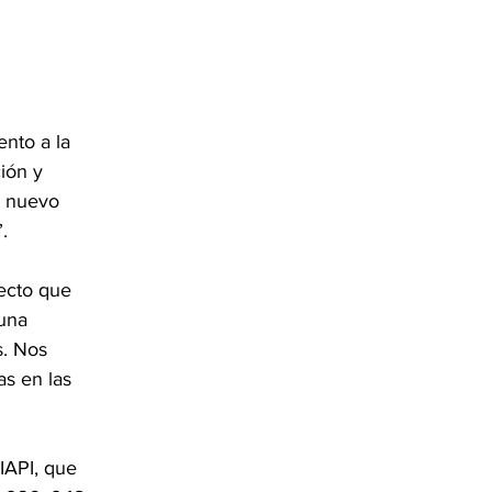
nto a la 
ión y 
n nuevo 
.
fecto que 
una 
. Nos 
s en las 
IAPI, que 