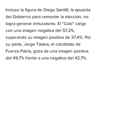
Incluso la figura de Diego Santilli, la apuesta 
del Gobierno para remontar la elección, no 
logra generar entusiasmo. El "Colo" carga 
con una imagen negativa del 57,2%, 
superando su imagen positiva de 37,4%. Por 
su parte, Jorge Taiana, el candidato de 
Fuerza Patria, goza de una imagen positiva 
del 49,7% frente a una negativa del 42,7%.
A dos semanas de los comicios, y a pesar de 
la crisis y el cambio de nombres, el 
peronismo parece encaminarse a una 
victoria contundente en "la madre de todas 
las batallas", un resultado que podría 
complicar seriamente la gobernabilidad y el 
futuro de las reformas impulsadas por el 
oficialismo en el Congreso.
Política