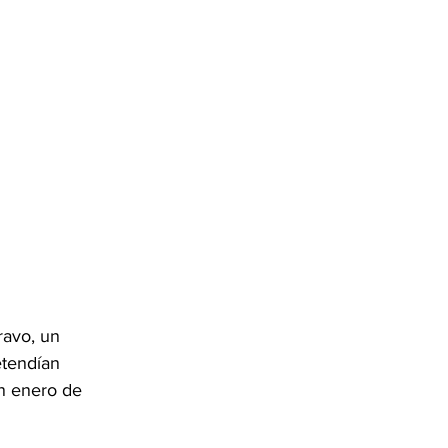
avo, un 
etendían 
n enero de 