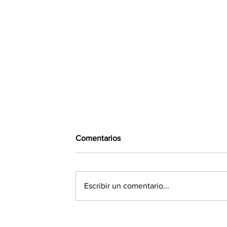
Comentarios
Escribir un comentario...
Se supo qué declaró Facundo