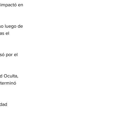
 impactó en 
so luego de 
as el 
só por el 
d Oculta, 
eterminó 
idad 