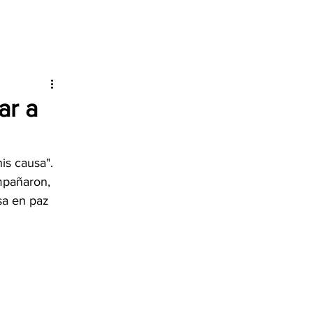
ar a
is causa". 
mpañaron, 
sa en paz 