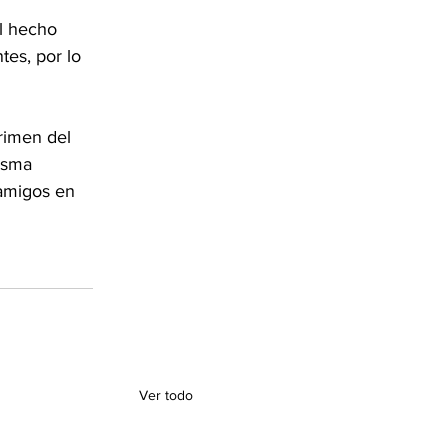
l hecho 
es, por lo 
rimen del 
isma 
 amigos en 
Ver todo