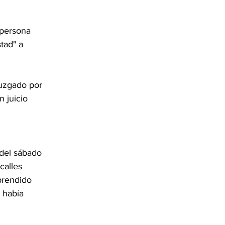
 persona 
tad" a 
juzgado por 
 juicio 
del sábado 
calles 
prendido 
 había 