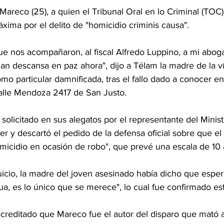
 Mareco (25), a quien el Tribunal Oral en lo Criminal (TOC)
xima por el delito de "homicidio criminis causa".
ue nos acompañaron, al fiscal Alfredo Luppino, a mi abog
an descansa en paz ahora", dijo a Télam la madre de la ví
mo particular damnificada, tras el fallo dado a conocer en
alle Mendoza 2417 de San Justo.
solicitado en sus alegatos por el representante del Minist
jer y descartó el pedido de la defensa oficial sobre que el
cidio en ocasión de robo", que prevé una escala de 10 
l juicio, la madre del joven asesinado había dicho que espe
, es lo único que se merece", lo cual fue confirmado est
 acreditado que Mareco fue el autor del disparo que mató a