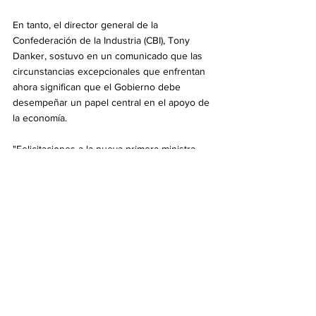
En tanto, el director general de la 
Confederación de la Industria (CBI), Tony 
Danker, sostuvo en un comunicado que las 
circunstancias excepcionales que enfrentan 
ahora significan que el Gobierno debe 
desempeñar un papel central en el apoyo de 
la economía.
"Felicitaciones a la nueva primera ministra. 
Este es un momento extraordinariamente 
difícil para liderar el país y ella cuenta con el 
apoyo total de las empresas para enfrentar 
juntos los desafíos compartidos", afirmó.
"Puede que esta no sea la pandemia, pero 
las circunstancias excepcionales que 
enfrentamos ahora significan que el 
Gobierno debe desempeñar un papel central 
en el apoyo a nuestra economía. Y si nos 