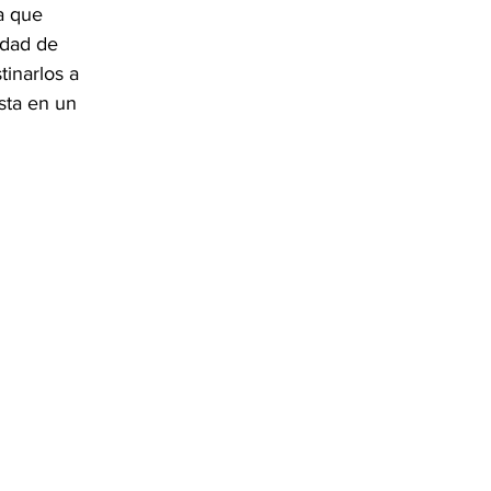
a que 
idad de 
inarlos a 
sta en un 