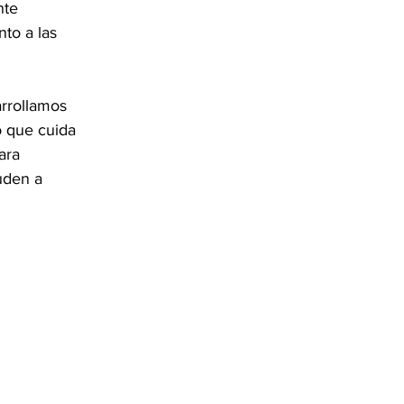
nte 
to a las 
rrollamos 
o que cuida 
ara 
uden a 