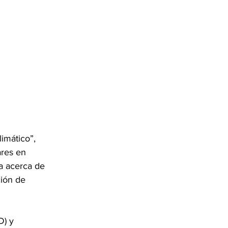
imático”, 
ares en 
ta acerca de 
ción de 
D) y 