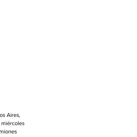
s Aires, 
e miércoles 
amiones 