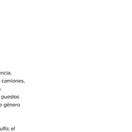
ncia, 
e camiones, 
 
 puestos 
e género 
lfo; el 