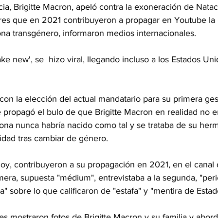
ia, Brigitte Macron, apeló contra la exoneración de Nata
s que en 2021 contribuyeron a propagar en Youtube la n
ona transgénero, informaron medios internacionales.
ake new', se  hizo viral, llegando incluso a los Estados Un
on la elección del actual mandatario para su primera ges
 propagó el bulo de que Brigitte Macron en realidad no e
sona nunca habría nacido como tal y se trataba de su her
idad tras cambiar de género. 
y, contribuyeron a su propagación en 2021, en el canal 
mera, supuesta "médium", entrevistaba a la segunda, "peri
" sobre lo que calificaron de "estafa" y "mentira de Estad
s mostraron fotos de Brigitte Macron y su familia y abord