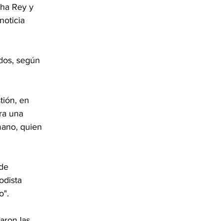
cha Rey y 
oticia 
idos, según 
tión, en 
ra una 
mano, quien 
de 
odista 
o".
aron las 