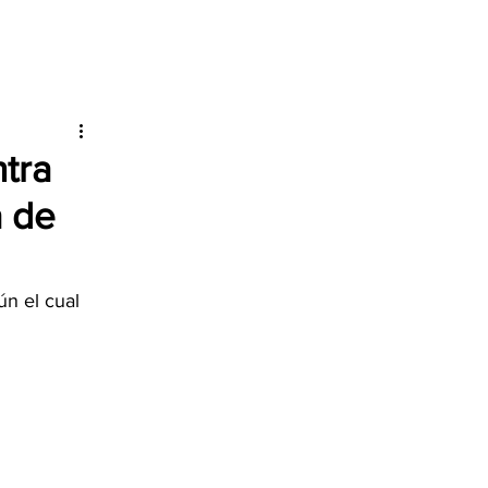
tra
a de
n el cual 