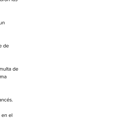
un 
e de 
multa de 
ama 
ancés. 
 en el 