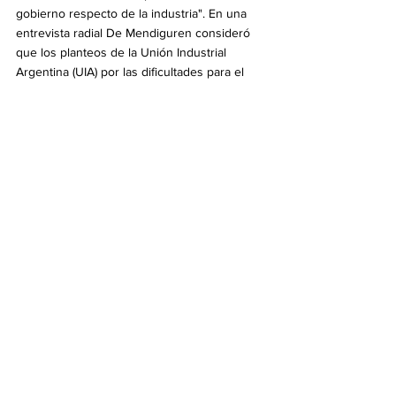
gobierno respecto de la industria". En una 
entrevista radial De Mendiguren consideró 
que los planteos de la Unión Industrial 
Argentina (UIA) por las dificultades para el 
acceso a insumos "no representa a la 
unanimidad de la industria argentina". "Hay 
empresas grandes que tienen intereses que 
a lo mejor no coinciden con la industria 
pequeña y mediana, y tratan de hacer 
prevalecer sus intereses sobre el resto", 
aseguró el funcionario.
Economía
Ver todo
Entradas recientes