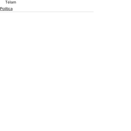
Télam
Política
Ver todo
Entradas recientes