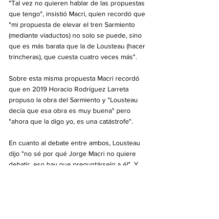
"Tal vez no quieren hablar de las propuestas 
que tengo", insistió Macri, quien recordó que 
"mi propuesta de elevar el tren Sarmiento 
(mediante viaductos) no solo se puede, sino 
que es más barata que la de Lousteau (hacer 
trincheras), que cuesta cuatro veces más".
Sobre esta misma propuesta Macri recordó 
que en 2019 Horacio Rodríguez Larreta 
propuso la obra del Sarmiento y "Lousteau 
decía que esa obra es muy buena" pero 
"ahora que la digo yo, es una catástrofe".
En cuanto al debate entre ambos, Lousteau 
dijo "no sé por qué Jorge Macri no quiere 
debatir, eso hay que preguntárselo a él". Y 
advirtió que "en un debate de dos horas 
cara a cara, se expone mucho quién conoce 
la ciudad y quién esta de acuerdo con 
ciertas continuidades".