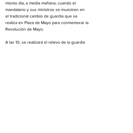
mismo día, a media mañana, cuando el 
mandatario y sus ministros se muestren en 
el tradicional cambio de guardia que se 
realiza en Plaza de Mayo para conmemorar la 
Revolución de Mayo. 
A las 10, se realizará el relevo de la guardia 
de honor con la participación de los 
Regimientos de Granaderos a Caballo, de 
Infantería 1 "Patricios" y de Artillería 1 
"General Iriarte". 
Desde la Cámara de Senadores revelaron a 
la Agencia Noticias Argentinas que la Vice 
fue invitada a participar de la actividad, que 
se espera breve, y confirmaron su 
presencia. 
Pese a la aproximación, fuentes de Casa 
Rosada aclararon ante esta agencia que la 