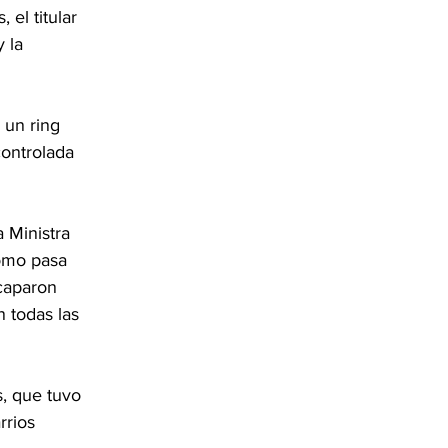
el titular 
 la 
 un ring 
ontrolada 
 Ministra 
como pasa 
scaparon 
 todas las 
, que tuvo 
rrios 