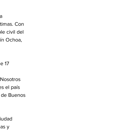
a 
ctimas. Con 
e civil del 
tín Ochoa, 
e 17 
“Nosotros 
s el país 
a de Buenos 
ciudad 
as y 