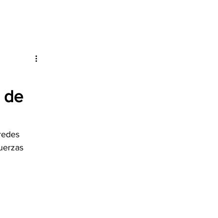
o de
redes 
uerzas 