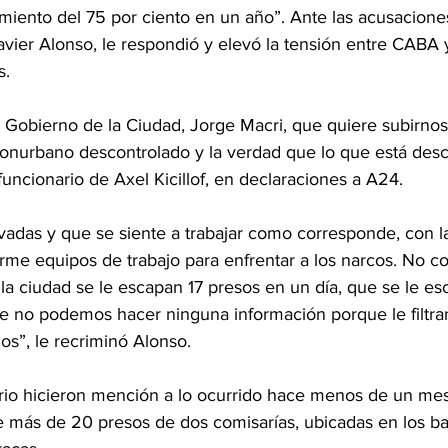
iento del 75 por ciento en un año”. Ante las acusaciones, 
Javier Alonso, le respondió y elevó la tensión entre CABA y
s.
de Gobierno de la Ciudad, Jorge Macri, que quiere subirnos
conurbano descontrolado y la verdad que lo que está desc
funcionario de Axel Kicillof, en declaraciones a A24.
adas y que se siente a trabajar como corresponde, con la
arme equipos de trabajo para enfrentar a los narcos. No 
e la ciudad se le escapan 17 presos en un día, que se le e
e no podemos hacer ninguna información porque le filtran
os”, le recriminó Alonso.
ario hicieron mención a lo ocurrido hace menos de un mes
e más de 20 presos de dos comisarías, ubicadas en los ba