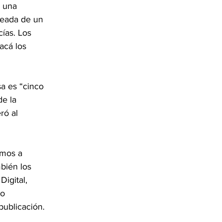
 una 
deada de un 
ías. Los 
acá los 
a es “cinco 
e la 
ró al 
amos a 
bién los 
igital, 
o 
publicación.