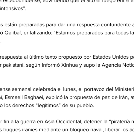
 estadounidense, advirtiendo que el alto el fuego entre 
intensivos”.
s están preparadas para dar una respuesta contundente 
mó Qalibaf, enfatizando: “Estamos preparados para todas la
.
respuesta al último texto propuesto por Estados Unidos p
or pakistaní, según informó Xinhua y supo la Agencia Notic
nsa semanal celebrada el lunes, el portavoz del Minister
ní, Esmaeil Baghaei, explicó la propuesta de paz de Irán, 
do los derechos “legítimos” de su pueblo.
fin a la guerra en Asia Occidental, detener la “piratería 
 buques iraníes mediante un bloqueo naval, liberar los ac