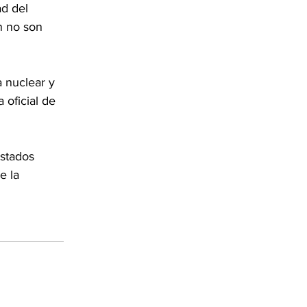
d del 
n no son 
a nuclear y 
 oficial de 
stados 
e la 