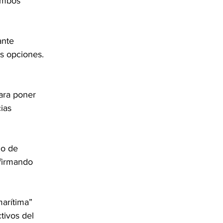
ambos 
ante 
s opciones. 
ara poner 
ias 
io de 
afirmando 
marítima” 
tivos del 