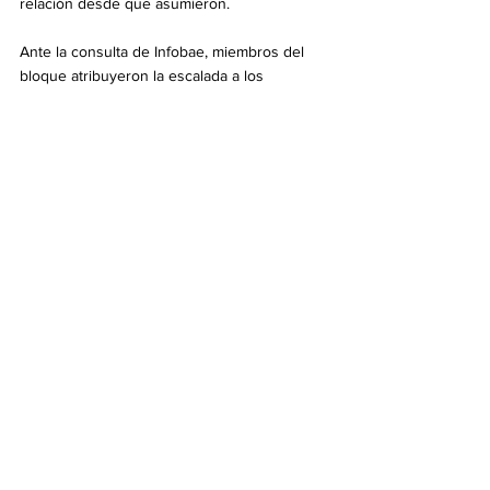
relación desde que asumieron.
Ante la consulta de Infobae, miembros del 
bloque atribuyeron la escalada a los 
problemas de liderazgo dentro del bloque y 
argumentaron que una posible solución 
sería habilitar la posibilidad de que las 
diferentes corrientes internas funcionen con 
más autonomía, bajo el formato de 
interbloque. Esta opción es rechazada por 
Menem y Bornoroni.
A pesar del clima hostil, ninguna de las tres 
diputadas apuntadas por Lemoine manifestó 
públicamente intenciones de romper el 
bloque, incluso insisten en destacar el 
liderazgo político de Javier Milei. Sin 
embargo, Arrieta ya hizo averiguaciones 
sobre el mecanismo parlamentario para 
conformar un monobloque.
Política