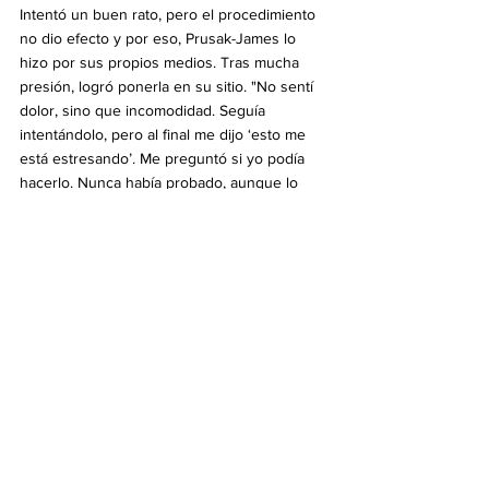
Intentó un buen rato, pero el procedimiento 
no dio efecto y por eso, Prusak-James lo 
hizo por sus propios medios. Tras mucha 
presión, logró ponerla en su sitio. "No sentí 
dolor, sino que incomodidad. Seguía 
intentándolo, pero al final me dijo ‘esto me 
está estresando’. Me preguntó si yo podía 
hacerlo. Nunca había probado, aunque lo 
terminé logrando", explicó la pasajera.
Virales
Ver todo
Entradas recientes