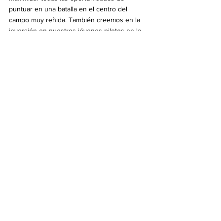
puntuar en una batalla en el centro del 
campo muy reñida. También creemos en la 
inversión en nuestros jóvenes pilotos en la 
Williams Racing Driver Academy, y Franco 
está teniendo una oportunidad fantástica 
para demostrar de lo que es capaz en las 
últimas nueve rondas de la temporada”.
“Esto es sin duda increíblemente duro para 
Logan, que lo ha dado todo a lo largo de su 
tiempo con Williams, y queremos darle las 
gracias por todo su duro trabajo y actitud 
positiva. Logan sigue siendo un piloto con 
talento y lo apoyaremos para que continúe 
su carrera en el futuro. Sé que Franco tiene 
una gran velocidad y un enorme potencial, y 
estamos deseando ver lo que puede hacer 
en la Fórmula 1″, finalizó.
Internacional