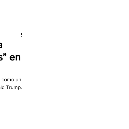
a
s” en
ón como un 
ald Trump.