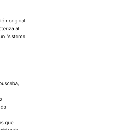
ón original 
teriza al 
un "sistema 
:
 buscaba, 
o 
ida 
as que 