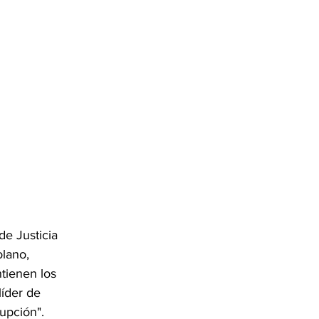
e Justicia 
lano, 
tienen los 
íder de 
upción".