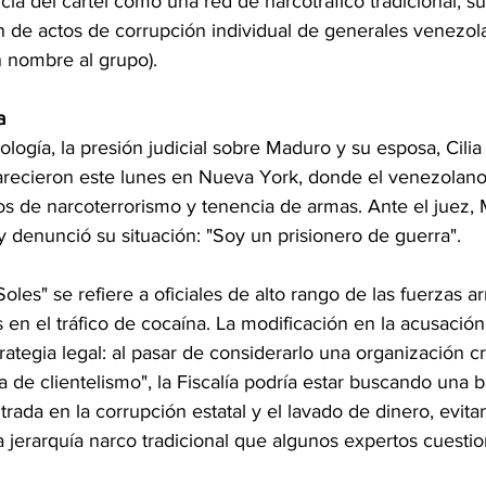
cia del cartel como una red de narcotráfico tradicional, s
n de actos de corrupción individual de generales venezol
n nombre al grupo).
a
logía, la presión judicial sobre Maduro y su esposa, Cilia 
ecieron este lunes en Nueva York, donde el venezolano 
os de narcoterrorismo y tenencia de armas. Ante el juez,
 y denunció su situación: "Soy un prisionero de guerra".
oles" se refiere a oficiales de alto rango de las fuerzas 
 en el tráfico de cocaína. La modificación en la acusació
ategia legal: al pasar de considerarlo una organización cr
a de clientelismo", la Fiscalía podría estar buscando una 
rada en la corrupción estatal y el lavado de dinero, evita
a jerarquía narco tradicional que algunos expertos cuestio