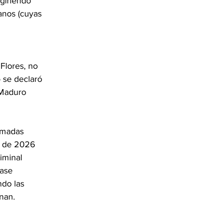
ugiriendo 
anos (cuyas 
Flores, no 
se declaró 
 Maduro 
armadas 
n de 2026 
iminal 
base 
ndo las 
nan.