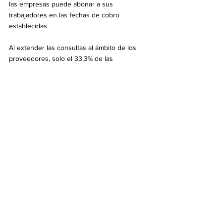
las empresas puede abonar a sus 
trabajadores en las fechas de cobro 
establecidas.
Al extender las consultas al ámbito de los 
proveedores, solo el 33,3% de las 
respuestas señala que las empresas han 
podido pagar a sus proveedores en tiempo y 
forma, mientras que un preocupante 40% se 
ve obligado a realizar pagos durante el 
transcurso del mes.
Las expectativas futuras
Las expectativas para los próximos 6 meses 
se mantienen en niveles críticos: 95% 
considera que empeorará. 
En la comparación con mayo, se percibe una 
leve mejora en la percepción que indica que, 
aunque la mayoría sigue sosteniendo que 
estará mucho peor, ese guarismo se reduce 